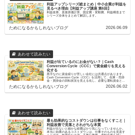
利益アップシリーズ総まとめ｜中小企業が利益を
見るべき理由【利益アップ講座 第6回】
利益改善、直接原価計算、固定費・変動費、利益構造まで
シリーズ全体をまとめて解説します。
2026.06.09
ためになるかもしれないブログ
利益が出ているのにお金がない？｜Cash
Conversion Cycle（CCC）で資金繰りを見える
化する
黒字なのに資金繰りが苦しい会社には共通点があります。
Cash Conversion Cycle（CCC）を活用して、在庫・売掛
金・買掛金の回転状況を見える化し、必要な運転資金と改
善策を解説します。CCC計算Excelも無料ダウンロード可能
2026.06.02
ためになるかもしれないブログ
です。
最も効果的なコストダウンは仕事をなくすこと｜
利益改善で見落とされがちな本質
利益が出ないと細かな経費ばかり気になっていませんか。
本当に効果のあるコストダウンは、仕事そのものを見直す