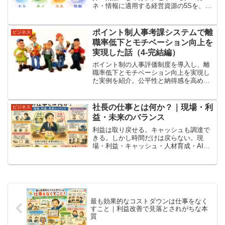
ネ・情報に適用する経営資源の5Sを、実
践的にわかりやすく解説します。
ポイント制人事考課システムで離
ビジネス
職率低下とモチベーション向上を
実現した話（4-完結編）
ポイント制の人事評価制度を導入し、離
職率低下とモチベーション向上を実現し
た実例を紹介。公平性と納得感を高める
仕組みを解説します。
社長の仕事とは何か？｜現場・利
ビジネス
益・未来のバランス
利益は取り戻せる。キャッシュも調達で
きる。しかし時間だけは戻らない。現
場・利益・キャッシュ・人材育成・AI活
用を通して、社長の本当の仕事とは何か
を考えます。
最も効果的なコストダウンは仕事をなく
すこと｜利益改善で見落とされがちな本
質