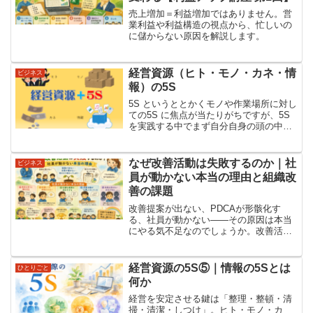
売上増加＝利益増加ではありません。営
業利益や利益構造の視点から、忙しいの
に儲からない原因を解説します。
経営資源（ヒト・モノ・カネ・情
ビジネス
報）の5S
5S というととかくモノや作業場所に対し
ての5S に焦点が当たりがちですが、5S
を実践する中でまず自分自身の頭の中の
5S がきちんと出来ていないと実際に行う
5S の結果も良い結果が得られません。そ
のことから一人の人間を会社に置き換え
なぜ改善活動は失敗するのか｜社
ビジネス
た時にも同様の事が言えるのでないかと
員が動かない本当の理由と組織改
考えており、経営資源の5S について個人
善の課題
的な見解を述べたいと思います。
改善提案が出ない、PDCAが形骸化す
る、社員が動かない――その原因は本当
にやる気不足なのでしょうか。改善活動
が失敗する理由や、組織改善に必要な評
価制度・改善文化・心理的安全性につい
て実体験を交えて解説します。
経営資源の5S⑤｜情報の5Sとは
ひとりごと
何か
経営を安定させる鍵は「整理・整頓・清
掃・清潔・しつけ」。ヒト・モノ・カ