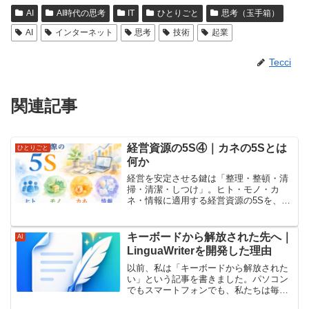
AI
AI時代の思考
IT
ひとりごと
思考（玉手箱）
AI
インターネット
思考
技術
起業
Tecci
関連記事
経営資源の5S④｜カネの5Sとは
ひとりごと
何か
経営を安定させる鍵は「整理・整頓・清
掃・清潔・しつけ」。ヒト・モノ・カ
ネ・情報に適用する経営資源の5Sを、実
践的にわかりやすく解説します。
キーボードから解放された先へ｜
AI
LinguaWriterを開発した理由
以前、私は「キーボードから解放された
い」という記事を書きました。パソコン
でもスマートフォンでも、私たちは毎日
のように文字を入力しています。メール