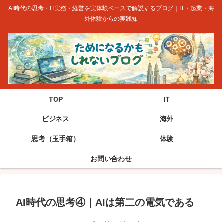
AI時代の思考・IT実務・経営を実体験ベースで解説するブログ｜IT・起業・海
外体験からの実践知
TOP
IT
ビジネス
海外
思考（玉手箱）
体験
お問い合わせ
AI時代の思考④｜AIは第二の電気である