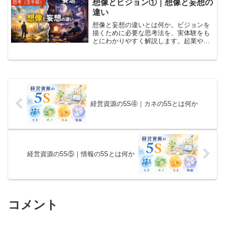
境を作る方法を紹介します。
想像とビジョン①｜想像と妄想の
思考（玉手箱）
違い
想像と妄想の違いとは何か。ビジョンを
描くために必要な思考法を、実体験をも
とにわかりやすく解説します。起業や人
生に役立つ考え方の本質を紹介。
経営資源の5S④｜カネの5Sとは何か
経営資源の5S⑤｜情報の5Sとは何か
コメント