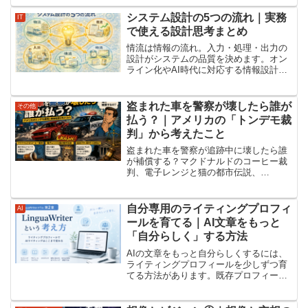
を書く。報告書を書く。ブログを書く。
SNSに投稿する。メモを残す。しかし、
システム設計の5つの流れ｜実務
IT
本当にやりたいことは「...
で使える設計思考まとめ
情流は情報の流れ。入力・処理・出力の
設計がシステムの品質を決めます。オン
ライン化やAI時代に対応する情報設計の
ポイントを解説します。
盗まれた車を警察が壊したら誰が
その他
払う？｜アメリカの「トンデモ裁
判」から考えたこと
盗まれた車を警察が追跡中に壊したら誰
が補償する？マクドナルドのコーヒー裁
判、電子レンジと猫の都市伝説、
Hyundai・Kiaの盗難問題から、アメリカ
の損害賠償と「誰が悪いか、誰が救う
か」を考えます。
自分専用のライティングプロフィ
AI
ールを育てる｜AI文章をもっと
「自分らしく」する方法
AIの文章をもっと自分らしくするには、
ライティングプロフィールを少しずつ育
てる方法があります。既存プロフィール
を出発点に、経験や好み、文章のこだわ
りを加え、自分専用のAIライティング環