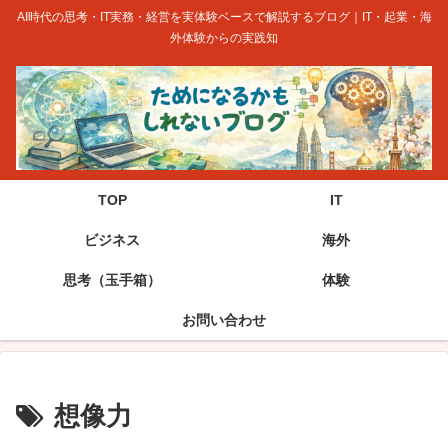
AI時代の思考・IT実務・経営を実体験ベースで解説するブログ｜IT・起業・海
外体験からの実践知
TOP
IT
ビジネス
海外
思考（玉手箱）
体験
お問い合わせ
想像力