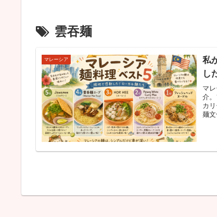
雲吞麺
私
マレーシア
し
マレ
介。
カリ
麺文